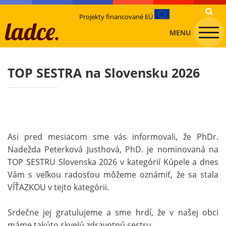
Projekty financované EÚ
MENU
TOP SESTRA na Slovensku 2026
Asi pred mesiacom sme vás informovali, že PhDr.
Nadežda Peterková Justhová, PhD. je nominovaná na
TOP SESTRU Slovenska 2026 v kategórií Kúpele a dnes
Vám s veľkou radosťou môžeme oznámiť, že sa stala
VÍŤAZKOU v tejto kategórii.
Srdečne jej gratulujeme a sme hrdí, že v našej obci
máme takúto skvelú zdravotnú sestru.