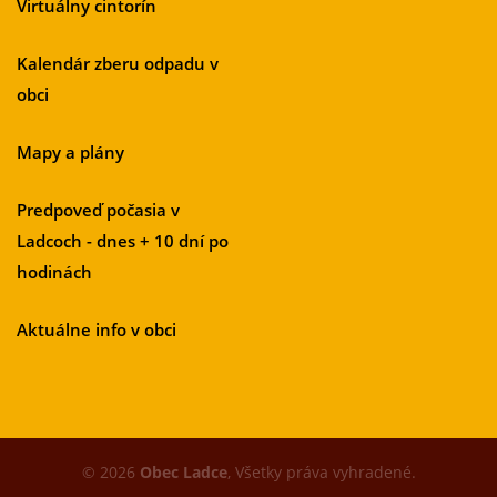
Virtuálny cintorín
Kalendár zberu odpadu v
obci
Mapy a plány
Predpoveď počasia v
Ladcoch - dnes + 10 dní po
hodinách
Aktuálne info v obci
© 2026
Obec Ladce
, Všetky práva vyhradené.