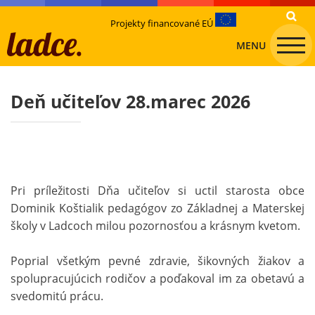
Projekty financované EÚ
MENU
Deň učiteľov 28.marec 2026
Pri príležitosti Dňa učiteľov si uctil starosta obce
Dominik Koštialik pedagógov zo Základnej a Materskej
školy v Ladcoch milou pozornosťou a krásnym kvetom.
Poprial všetkým pevné zdravie, šikovných žiakov a
spolupracujúcich rodičov a poďakoval im za obetavú a
svedomitú prácu.