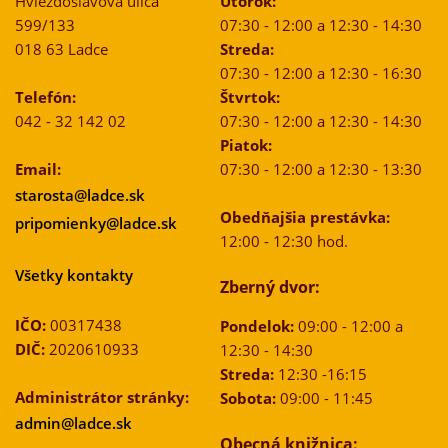
Hviezdoslavova ulica
Utorok:
599/133
07:30 - 12:00 a 12:30 - 14:30
018 63 Ladce
Streda:
07:30 - 12:00 a 12:30 - 16:30
Telefón:
Štvrtok:
042 - 32 142 02
07:30 - 12:00 a 12:30 - 14:30
Piatok:
Email:
07:30 - 12:00 a 12:30 - 13:30
starosta@ladce.sk
Obedňajšia prestávka:
pripomienky@ladce.sk
12:00 - 12:30 hod.
Všetky kontakty
Zberný dvor:
IČO:
00317438
Pondelok:
09:00 - 12:00 a
DIČ:
2020610933
12:30 - 14:30
Streda:
12:30 -16:15
Administrátor stránky:
Sobota:
09:00 - 11:45
admin@ladce.sk
Obecná knižnica: