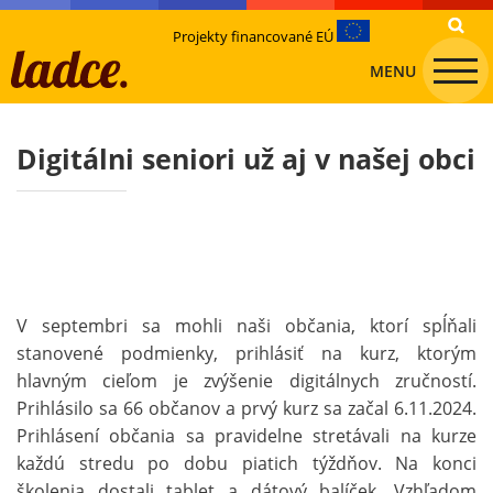
Projekty financované EÚ
MENU
Digitálni seniori už aj v našej obci
V septembri sa mohli naši občania, ktorí spĺňali
stanovené podmienky, prihlásiť na kurz, ktorým
hlavným cieľom je zvýšenie digitálnych zručností.
Prihlásilo sa 66 občanov a prvý kurz sa začal 6.11.2024.
Prihlásení občania sa pravidelne stretávali na kurze
každú stredu po dobu piatich týždňov. Na konci
školenia dostali tablet a dátový balíček. Vzhľadom