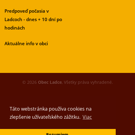
Predpoveď počasia v
Ladcoch - dnes + 10 dní po
hodinách
Aktuálne info v obci
© 2026
Obec Ladce
, Všetky práva vyhradené.
Táto webstránka používa cookies na
zlepšenie užívateľského zážitku.
Viac
Vytvoril tím
Rozumiem.