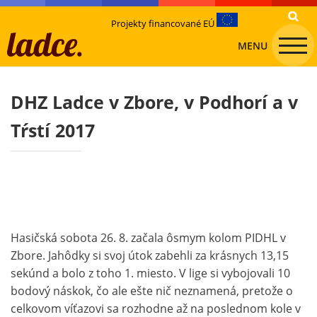
Projekty financované EÚ
MENU
DHZ Ladce v Zbore, v Podhorí a v
Tŕstí 2017
Hasičská sobota 26. 8. začala ôsmym kolom PIDHL v
Zbore. Jahôdky si svoj útok zabehli za krásnych 13,15
sekúnd a bolo z toho 1. miesto. V lige si vybojovali 10
bodový náskok, čo ale ešte nič neznamená, pretože o
celkovom víťazovi sa rozhodne až na poslednom kole v