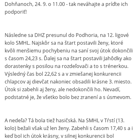
Dohňanoch, 24. 9. o 11.00 - tak neváhajte a príďte ich
podporiť!
Následne sa DHZ presunul do Podhoria, na 12. ligové
kolo SMHL. Najskôr sa na štart postavili ženy, ktoré
kvôli menšiemu pochybeniu na saní svoj útok dokončili
s časom 24,23 s. Ďalej sa na štart postavili Jahôdky ako
dorastenky s posilou na rozdeľovači a to s trénerkou.
Výsledný čas bol 22,62 s a v zmiešanej konkurencii
chlapcov aj dievčat nakoniec obsadili krásne 3. miesto.
Útok si zabehli aj ženy, ale nedokončili ho. Nevadí,
podstatné je, že všetko bolo bez zranení a s úsmevom.
A nedeľa? Tá bola tiež hasičská. Na SMHL v Tŕstí (13.
kolo) bežali však už len ženy. Zabehli s časom 17,40 s a i
keď bol ich útok krásny, v silnej konkurencii bol