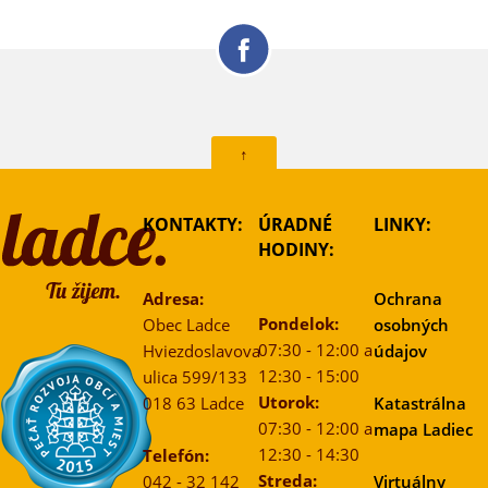
↑
KONTAKTY:
ÚRADNÉ
LINKY:
HODINY:
Adresa:
Ochrana
Pondelok:
Obec Ladce
osobných
07:30 - 12:00 a
Hviezdoslavova
údajov
12:30 - 15:00
ulica 599/133
Utorok:
018 63 Ladce
Katastrálna
07:30 - 12:00 a
mapa Ladiec
12:30 - 14:30
Telefón:
Streda:
042 - 32 142
Virtuálny