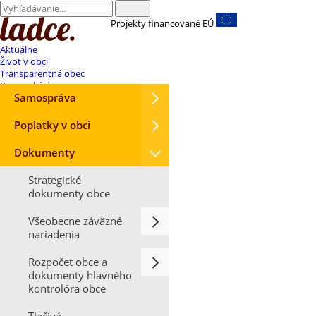
Projekty financované EÚ
Aktuálne
Život v obci
Transparentná obec
Komunikácia
Samospráva
Poplatky v obci
Dokumenty
Strategické
dokumenty obce
Všeobecne záväzné
nariadenia
Rozpočet obce a
dokumenty hlavného
kontrolóra obce