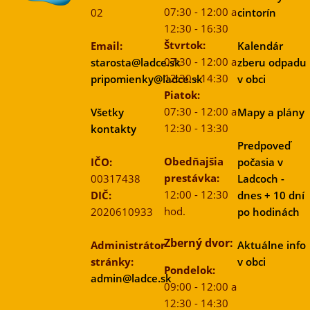
07:30 - 12:00 a
02
cintorín
12:30 - 16:30
Štvrtok:
Email:
Kalendár
07:30 - 12:00 a
starosta@ladce.sk
zberu odpadu
12:30 - 14:30
pripomienky@ladce.sk
v obci
Piatok:
07:30 - 12:00 a
Všetky
Mapy a plány
12:30 - 13:30
kontakty
Predpoveď
Obedňajšia
IČO:
počasia v
prestávka:
00317438
Ladcoch -
12:00 - 12:30
DIČ:
dnes + 10 dní
hod.
2020610933
po hodinách
Zberný dvor:
Administrátor
Aktuálne info
stránky:
v obci
Pondelok:
admin@ladce.sk
09:00 - 12:00 a
12:30 - 14:30