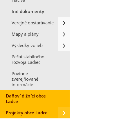
Tlačivá
Iné dokumenty
Verejné obstarávanie
Mapy a plány
Výsledky volieb
Pečať stabilného
rozvoja Ladiec
Povinne
zverejňované
informácie
Daňoví dlžníci obce
Ladce
Projekty obce Ladce