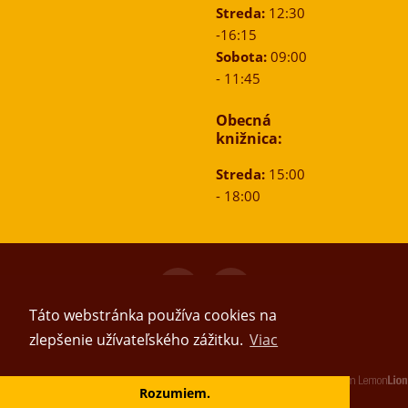
Streda:
12:30
-16:15
Sobota:
09:00
- 11:45
Obecná
knižnica:
Streda:
15:00
- 18:00
© 2026
Obec Ladce
, Všetky práva vyhradené.
Táto webstránka používa cookies na
zlepšenie užívateľského zážitku.
Viac
Vytvoril tím
Rozumiem.