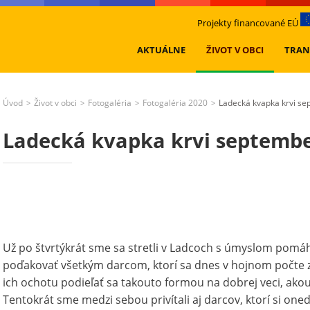
Projekty financované EÚ
AKTUÁLNE
ŽIVOT V OBCI
TRAN
Úvod
Život v obci
Fotogaléria
Fotogaléria 2020
Ladecká kvapka krvi s
>
>
>
>
Ladecká kvapka krvi septembe
Už po štvrtýkrát sme sa stretli v Ladcoch s úmyslom pom
poďakovať všetkým darcom, ktorí sa dnes v hojnom počte zú
ich ochotu podieľať sa takouto formou na dobrej veci, akou
Tentokrát sme medzi sebou privítali aj darcov, ktorí si on