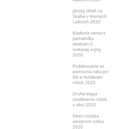
Jánsky oheň na
Skalke v Horných
Ladcoch 2020
Kladenie venca k
pamätníku
obetiam II.
svetovej vojny
2020
Poďakovanie za
pomocnú ruku pri
šití a rozdávaní
rúšok 2020
Druhá etapa
rozdávania rúšok
v obci 2020
Obec rozdala
seniorom rúška
2020