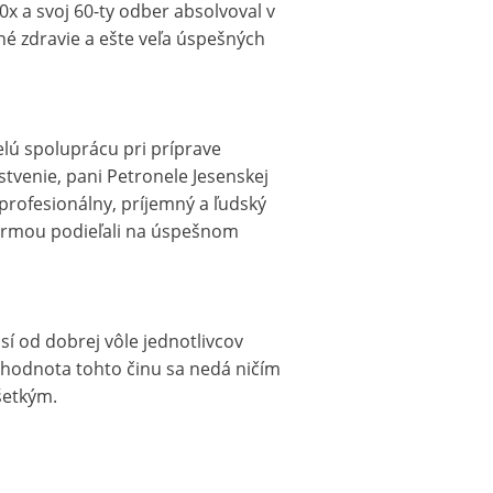
 a svoj 60-ty odber absolvoval v
né zdravie a ešte veľa úspešných
lú spoluprácu pri príprave
stvenie, pani Petronele Jesenskej
profesionálny, príjemný a ľudský
formou podieľali na úspešnom
sí od dobrej vôle jednotlivcov
 hodnota tohto činu sa nedá ničím
šetkým.