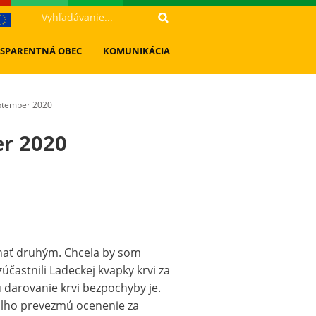
SPARENTNÁ OBEC
KOMUNIKÁCIA
eptember 2020
r 2020
áhať druhým. Chcela by som
častnili Ladeckej kvapky krvi za
 darovanie krvi bezpochyby je.
edlho prevezmú ocenenie za