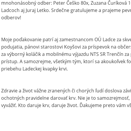
mnohonásobný odber: Peter Češko 80x, Zuzana Čuríková 10x
Ladcoch aj Juraj Letko. Srdečne gratulujeme a prajeme pev
odberov!
Moje poďakovanie patrí aj zamestnancom OÚ Ladce za skve
podujatia, pánovi starostovi Koyšovi za príspevok na občer
za výborný koláčik a mobilnému výjazdu NTS SR Trenčín za 
prístup. A samozrejme, všetkým tým, ktorí sa akoukoľvek 
priebehu Ladeckej kvapky krvi.
Zdravie a život vážne zranených či chorých ľudí doslova závi
ochotných pravidelne darovať krv. Nie je to samozrejmosť,
vyvážiť. Kto daruje krv, daruje život. Ďakujeme preto vám v