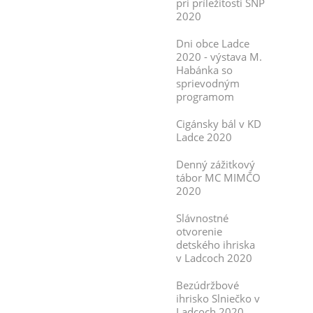
pri príležitosti SNP
2020
Dni obce Ladce
2020 - výstava M.
Habánka so
sprievodným
programom
Cigánsky bál v KD
Ladce 2020
Denný zážitkový
tábor MC MIMČO
2020
Slávnostné
otvorenie
detského ihriska
v Ladcoch 2020
Bezúdržbové
ihrisko Slniečko v
Ladcoch 2020