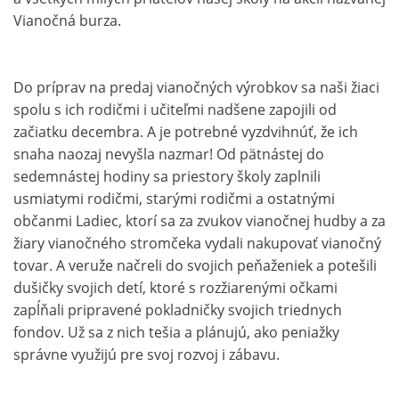
Vianočná burza.
Do príprav na predaj vianočných výrobkov sa naši žiaci
spolu s ich rodičmi i učiteľmi nadšene zapojili od
začiatku decembra. A je potrebné vyzdvihnúť, že ich
snaha naozaj nevyšla nazmar! Od pätnástej do
sedemnástej hodiny sa priestory školy zaplnili
usmiatymi rodičmi, starými rodičmi a ostatnými
občanmi Ladiec, ktorí sa za zvukov vianočnej hudby a za
žiary vianočného stromčeka vydali nakupovať vianočný
tovar. A veruže načreli do svojich peňaženiek a potešili
dušičky svojich detí, ktoré s rozžiarenými očkami
zapĺňali pripravené pokladničky svojich triednych
fondov. Už sa z nich tešia a plánujú, ako peniažky
správne využijú pre svoj rozvoj i zábavu.