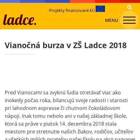
Projekty financované EÚ
MENU
Vianočná burza v ZŠ Ladce 2018
Pred Vianocami sa zvyknú ľudia stretávať viac ako
inokedy počas roka, bilancujú svoje radosti i starosti
pri lahodnom espresse či chutnom čokoládovom
nápoji. Inak tomu nebolo ani v našej základnej škole,
ktorá sa práve v piatok 14. decembra 2018 stala
miestom pre stretnutie našich žiakov, rodičov, učiteľov
a všetkých milých priateľov našej školy na akcii nazvanej