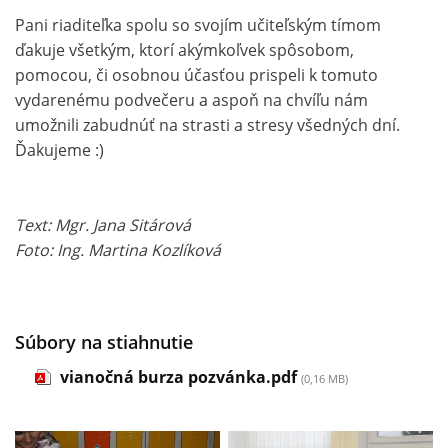
Pani riaditeľka spolu so svojím učiteľským tímom
ďakuje všetkým, ktorí akýmkoľvek spôsobom,
pomocou, či osobnou účasťou prispeli k tomuto
vydarenému podvečeru a aspoň na chvíľu nám
umožnili zabudnúť na strasti a stresy všedných dní.
Ďakujeme :)
Text: Mgr. Jana Sitárová
Foto: Ing. Martina Kozlíková
Súbory na stiahnutie
vianočná burza pozvánka.pdf
(0,16 MB)