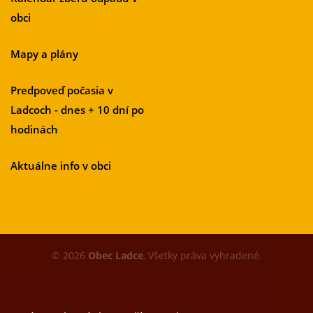
obci
Mapy a plány
Predpoveď počasia v
Ladcoch - dnes + 10 dní po
hodinách
Aktuálne info v obci
© 2026
Obec Ladce
, Všetky práva vyhradené.