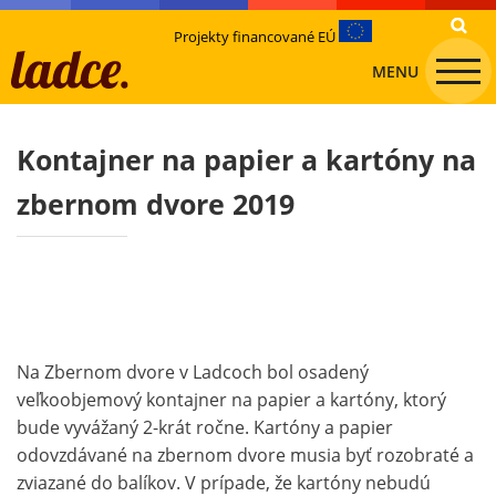
Projekty financované EÚ
MENU
Kontajner na papier a kartóny na
zbernom dvore 2019
Na Zbernom dvore v Ladcoch bol osadený
veľkoobjemový kontajner na papier a kartóny, ktorý
bude vyvážaný 2-krát ročne. Kartóny a papier
odovzdávané na zbernom dvore musia byť rozobraté a
zviazané do balíkov. V prípade, že kartóny nebudú