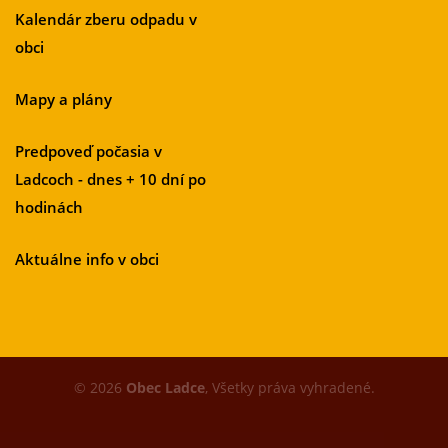
Kalendár zberu odpadu v
obci
Mapy a plány
Predpoveď počasia v
Ladcoch - dnes + 10 dní po
hodinách
Aktuálne info v obci
© 2026
Obec Ladce
, Všetky práva vyhradené.