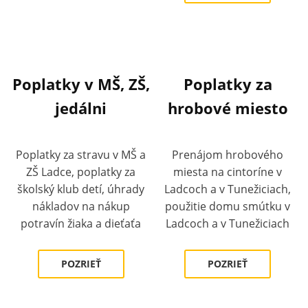
Poplatky v MŠ, ZŠ,
Poplatky za
jedálni
hrobové miesto
Poplatky za stravu v MŠ a
Prenájom hrobového
ZŠ Ladce, poplatky za
miesta na cintoríne v
školský klub detí, úhrady
Ladcoch a v Tunežiciach,
nákladov na nákup
použitie domu smútku v
potravín žiaka a dieťaťa
Ladcoch a v Tunežiciach
POZRIEŤ
POZRIEŤ