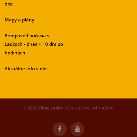
obci
Mapy a plány
Predpoveď počasia v
Ladcoch - dnes + 10 dní po
hodinách
Aktuálne info v obci
© 2026
Obec Ladce
, Všetky práva vyhradené.