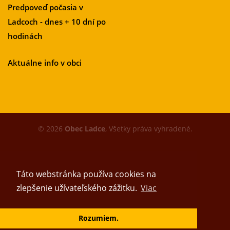
Predpoveď počasia v
Ladcoch - dnes + 10 dní po
hodinách
Aktuálne info v obci
© 2026
Obec Ladce
, Všetky práva vyhradené.
Táto webstránka používa cookies na
zlepšenie užívateľského zážitku.
Viac
Vytvoril tím
Rozumiem.