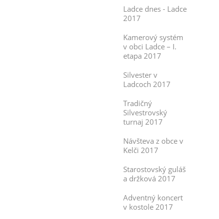
Ladce dnes - Ladce
2017
Kamerový systém
v obci Ladce – I.
etapa 2017
Silvester v
Ladcoch 2017
Tradičný
Silvestrovský
turnaj 2017
Návšteva z obce v
Kelči 2017
Starostovský guláš
a držková 2017
Adventný koncert
v kostole 2017