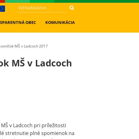
SPARENTNÁ OBEC
KOMUNIKÁCIA
acovníčok MŠ v Ladcoch 2017
čok MŠ v Ladcoch
MŠ v Ladcoch pri príležitosti
ilé stretnutie plné spomienok na