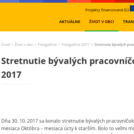
Projekty financované EÚ
AKTUÁLNE
ŽIVOT V OBCI
TRAN
Úvod
Život v obci
Fotogaléria
Fotogaléria 2017
Stretnutie bývalých pr
>
>
>
>
Stretnutie bývalých pracovní
2017
Dňa 30. 10. 2017 sa konalo stretnutie bývalých pracovníčok 
mesiaca Októbra – mesiaca úcty k starším. Bolo to veľmi m