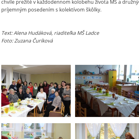
chvíle prežité v každodennom kolobehu života MŠ a družn
príjemným posedením s kolektívom škôlky.
Text: Alena Hudáková, riaditeľka MŠ Ladce
Foto: Zuzana Čuríková