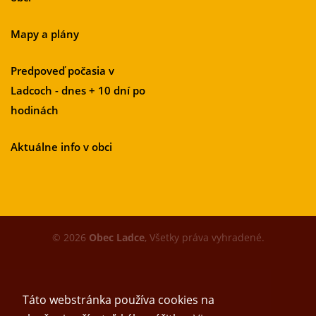
Mapy a plány
Predpoveď počasia v
Ladcoch - dnes + 10 dní po
hodinách
Aktuálne info v obci
© 2026
Obec Ladce
, Všetky práva vyhradené.
Táto webstránka používa cookies na