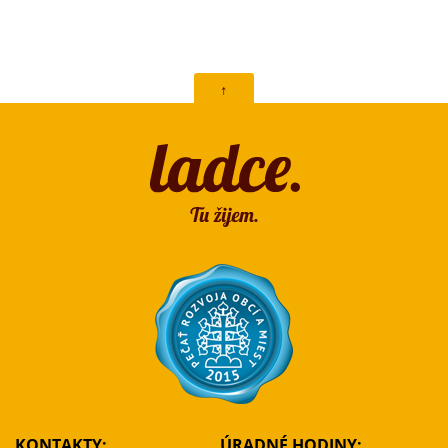
↑
KONTAKTY:
ÚRADNÉ HODINY: