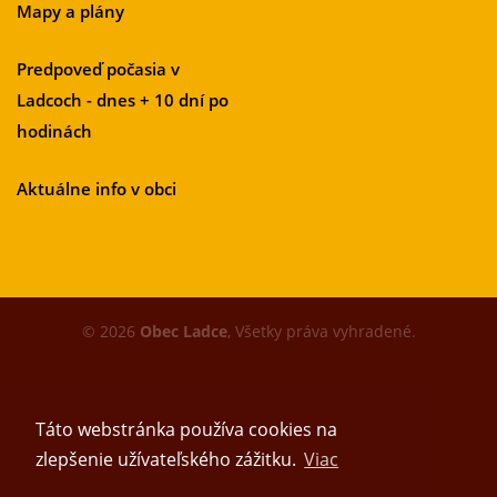
Mapy a plány
Predpoveď počasia v
Ladcoch - dnes + 10 dní po
hodinách
Aktuálne info v obci
© 2026
Obec Ladce
, Všetky práva vyhradené.
Táto webstránka používa cookies na
zlepšenie užívateľského zážitku.
Viac