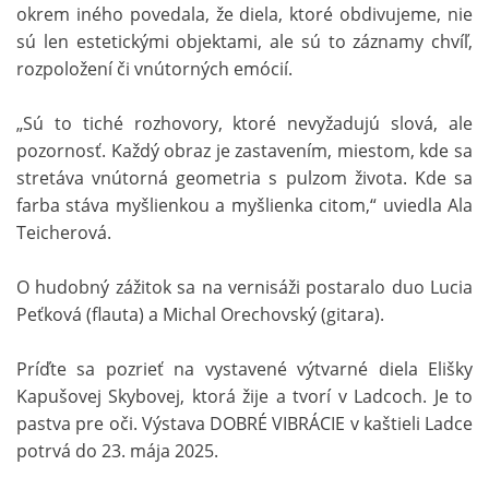
okrem iného povedala, že diela, ktoré obdivujeme, nie
sú len estetickými objektami, ale sú to záznamy chvíľ,
rozpoložení či vnútorných emócií.
„Sú to tiché rozhovory, ktoré nevyžadujú slová, ale
pozornosť. Každý obraz je zastavením, miestom, kde sa
stretáva vnútorná geometria s pulzom života. Kde sa
farba stáva myšlienkou a myšlienka citom,“ uviedla Ala
Teicherová.
O hudobný zážitok sa na vernisáži postaralo duo Lucia
Peťková (flauta) a Michal Orechovský (gitara).
Príďte sa pozrieť na vystavené výtvarné diela Elišky
Kapušovej Skybovej, ktorá žije a tvorí v Ladcoch. Je to
pastva pre oči. Výstava DOBRÉ VIBRÁCIE v kaštieli Ladce
potrvá do 23. mája 2025.