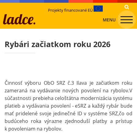
Projekty financované EÚ
MENU
Rybári začiatkom roku 2026
Činnosť výboru ObO SRZ č.3 Ilava je začiatkom roku
zameraná na vydávanie nových povolení na rybolov.V
súčastnosti prebieha celoštátna modernizácia systému
platieb a vydávania povolení - eSRZ a každý rybár bude
mať pridelené svoje jedinečné ID v systéme SRZ,čo od
budúceho roka výrazne zjednoduší platby a prístup
k povoleniam na rybolov.