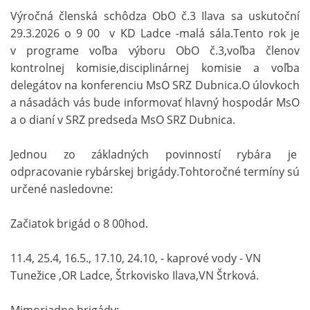
Výročná členská schôdza ObO č.3 Ilava sa uskutoční
29.3.2026 o 9 00 v KD Ladce -malá sála.Tento rok je
v programe voľba výboru ObO č.3,voľba členov
kontrolnej komisie,disciplinárnej komisie a voľba
delegátov na konferenciu MsO SRZ Dubnica.O úlovkoch
a násadách vás bude informovať hlavný hospodár MsO
a o dianí v SRZ predseda MsO SRZ Dubnica.
Jednou zo základných povinností rybára je
odpracovanie rybárskej brigády.Tohtoročné termíny sú
určené nasledovne:
Začiatok brigád o 8 00hod.
11.4, 25.4, 16.5., 17.10, 24.10, - kaprové vody - VN
Tunežice ,OR Ladce, Štrkovisko Ilava,VN Štrková.