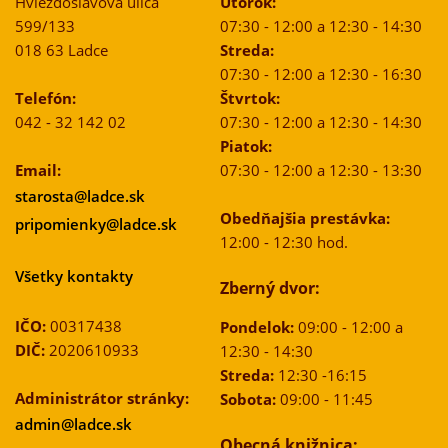
Hviezdoslavova ulica
Utorok:
599/133
07:30 - 12:00 a 12:30 - 14:30
018 63 Ladce
Streda:
07:30 - 12:00 a 12:30 - 16:30
Telefón:
Štvrtok:
042 - 32 142 02
07:30 - 12:00 a 12:30 - 14:30
Piatok:
Email:
07:30 - 12:00 a 12:30 - 13:30
starosta@ladce.sk
Obedňajšia prestávka:
pripomienky@ladce.sk
12:00 - 12:30 hod.
Všetky kontakty
Zberný dvor:
IČO:
00317438
Pondelok:
09:00 - 12:00 a
DIČ:
2020610933
12:30 - 14:30
Streda:
12:30 -16:15
Administrátor stránky:
Sobota:
09:00 - 11:45
admin@ladce.sk
Obecná knižnica: