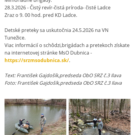
Mimoriadne brigády:
28.3.2026 - Čistý revír-čistá príroda- čisté Ladce
Zraz o 9. 00 hod. pred KD Ladce.
Detské preteky sa uskutočnia 24.5.2026 na VN
Tunežice.
Viac informácií o schôdzi,brigádach a pretekoch získate
na internetovej stránke MsO Dubnica -
https://srzmsodubnica.sk/
.
Text: František Gajdošík,predseda ObO SRZ č.3 Ilava
Foto: František Gajdošík,predseda ObO SRZ č.3 Ilava