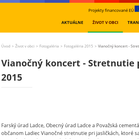
Projekty financované EÚ
AKTUÁLNE
ŽIVOT V OBCI
TRAN
Úvod
Život v obci
Fotogaléria
Fotogaléria 2015
Vianočný koncert - Stret
>
>
>
>
Vianočný koncert - Stretnutie p
2015
Farský úrad Ladce, Obecný úrad Ladce a Považská cementáreň
občanom Ladiec Vianočné stretnutie pri jasličkách, ktoré 