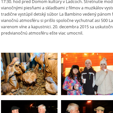
17:30. hod pred Domom kultúry v Ladcoch. Stretnutie mode
vianočnými piesňami a skladbami z filmov a muzikálov vyst
tradične vystúpil detský súbor La Bambino vedený pánom
vianočnú atmosféru si prišlo spoločne vychutnať asi 500 La
varenom víne a kapustnici. 20. decembra 2015 sa uskutočni
predvianočnú atmosféru ešte viac umocnil.