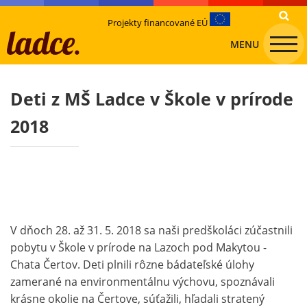
Projekty financované EÚ
MENU
Deti z MŠ Ladce v Škole v prírode
2018
V dňoch 28. až 31. 5. 2018 sa naši predškoláci zúčastnili
pobytu v Škole v prírode na Lazoch pod Makytou -
Chata Čertov. Deti plnili rôzne bádateľské úlohy
zamerané na environmentálnu výchovu, spoznávali
krásne okolie na Čertove, súťažili, hľadali stratený