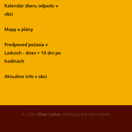
Kalendár zberu odpadu v
obci
Mapy a plány
Predpoveď počasia v
Ladcoch - dnes + 10 dní po
hodinách
Aktuálne info v obci
© 2026
Obec Ladce
, Všetky práva vyhradené.