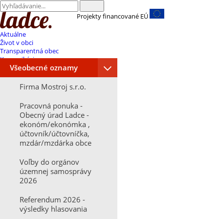
Projekty financované EÚ
Aktuálne
Život v obci
Transparentná obec
Komunikácia
Všeobecné oznamy
Firma Mostroj s.r.o.
Pracovná ponuka -
Obecný úrad Ladce -
ekonóm/ekonómka ,
účtovník/účtovníčka,
mzdár/mzdárka obce
Voľby do orgánov
územnej samosprávy
2026
Referendum 2026 -
výsledky hlasovania