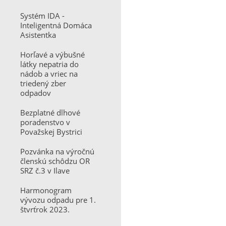
Systém IDA -
Inteligentná Domáca
Asistentka
Horľavé a výbušné
látky nepatria do
nádob a vriec na
triedený zber
odpadov
Bezplatné dlhové
poradenstvo v
Považskej Bystrici
Pozvánka na výročnú
členskú schôdzu OR
SRZ č.3 v Ilave
Harmonogram
vývozu odpadu pre 1.
štvrťrok 2023.