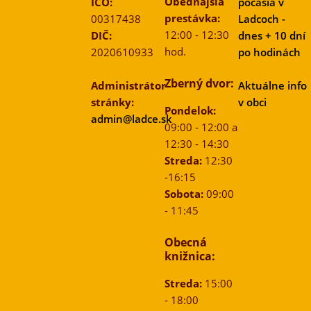
Obedňajšia
IČO:
počasia v
prestávka:
00317438
Ladcoch -
12:00 - 12:30
DIČ:
dnes + 10 dní
hod.
2020610933
po hodinách
Zberný dvor:
Administrátor
Aktuálne info
stránky:
v obci
Pondelok:
admin@ladce.sk
09:00 - 12:00 a
12:30 - 14:30
Streda:
12:30
-16:15
Sobota:
09:00
- 11:45
Obecná
knižnica:
Streda:
15:00
- 18:00