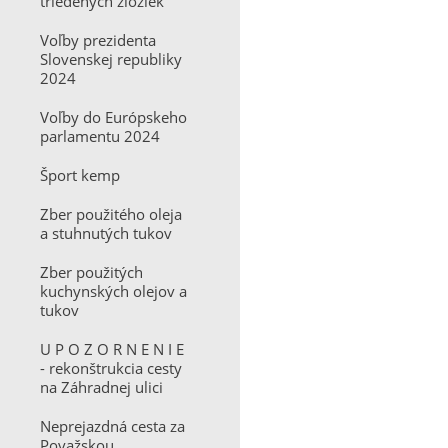
triedených zložiek
Voľby prezidenta
Slovenskej republiky
2024
Voľby do Európskeho
parlamentu 2024
Šport kemp
Zber použitého oleja
a stuhnutých tukov
Zber použitých
kuchynských olejov a
tukov
U P O Z O R N E N I E
- rekonštrukcia cesty
na Záhradnej ulici
Neprejazdná cesta za
Považskou