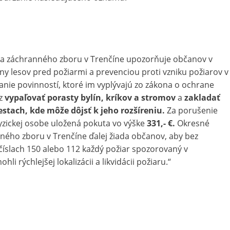
o a záchranného zboru v Trenčíne upozorňuje občanov v
ny lesov pred požiarmi a prevenciou proti vzniku požiarov v
nie povinností, ktoré im vyplývajú zo zákona o ochrane
az
vypaľovať porasty bylín, kríkov a stromov
a
zakladať
stach, kde môže dôjsť k jeho rozšíreniu.
Za porušenie
yzickej osobe uložená pokuta vo výške
331,- €.
Okresné
nného zboru v Trenčíne ďalej žiada občanov, aby bez
číslach 150 alebo 112 každý požiar spozorovaný v
i rýchlejšej lokalizácii a likvidácii požiaru.“