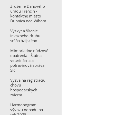
Zrušenie Daňového
úradu Trenčín -
kontaktné miesto
Dubnica nad Váhom
Výskyt a šírenie
invázneho druhu
sršňa ázijského
Mimoriadne núdzové
opatrenia - Štátna
veterinárna a
potravinová správa
SR
Výzva na registráciu
chovu
hospodárskych
zvierat
Harmonogram
vývozu odpadu na
rok 2025