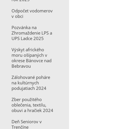
Odpočet vodomerov
v obci
Pozvánka na
Zhromaždenie LPS a
UPS Ladce 2025
Výskyt afrického
moru ošípaných v
okrese Bánovce nad
Bebravou
Zálohované poháre
na kultúrnych
podujatiach 2024
Zber použitého
oblečenia, textilu,
obuvi a hračiek 2024
Deň Seniorov v
Trenčíne