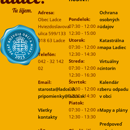
Adresa:
Ochrana
Pondelok:
Obec Ladce
osobných
07:30 - 12:00 a
Hviezdoslavova
údajov
12:30 - 15:00
ulica 599/133
Utorok:
018 63 Ladce
Katastrálna
07:30 - 12:00 a
mapa Ladiec
12:30 - 14:30
Telefón:
Streda:
042 - 32 142
Virtuálny
07:30 - 12:00 a
02
cintorín
12:30 - 16:30
Štvrtok:
Email:
Kalendár
07:30 - 12:00 a
starosta@ladce.sk
zberu odpadu
12:30 - 14:30
pripomienky@ladce.sk
v obci
Piatok:
07:30 - 12:00 a
Všetky
Mapy a plány
12:30 - 13:30
kontakty
Predpoveď