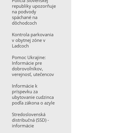
Polícia Slovenskej
republiky upozorňuje
na podvody
spáchané na
dôchodcoch
Kontrola parkovania
v obytnej zóne v
Ladcoch
Pomoc Ukrajine:
Informácie pre
dobrovoľníkov,
verejnosť, utečencov
Informácie k
príspevku za
ubytovanie cudzinca
podľa zákona o azyle
Stredoslovenská
distribučná (SSD) -
informácie