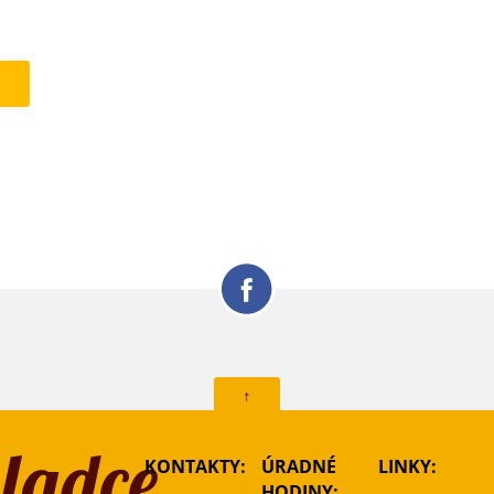
↑
KONTAKTY:
ÚRADNÉ
LINKY:
HODINY: