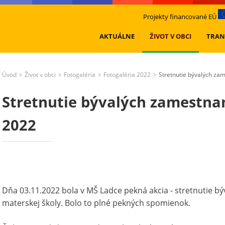
Projekty financované EÚ
AKTUÁLNE
ŽIVOT V OBCI
TRAN
Úvod
Život v obci
Fotogaléria
Fotogaléria 2022
Stretnutie bývalých z
>
>
>
>
Stretnutie bývalých zamestna
2022
Dňa 03.11.2022 bola v MŠ Ladce pekná akcia - stretnutie b
materskej školy. Bolo to plné pekných spomienok.