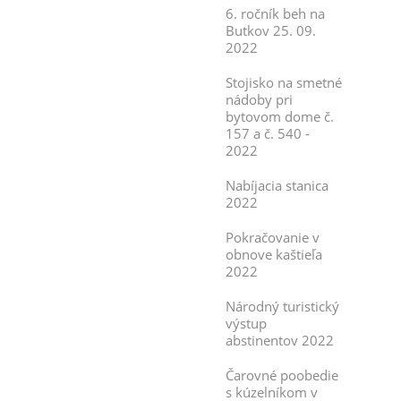
6. ročník beh na
Butkov 25. 09.
2022
Stojisko na smetné
nádoby pri
bytovom dome č.
157 a č. 540 -
2022
Nabíjacia stanica
2022
Pokračovanie v
obnove kaštieľa
2022
Národný turistický
výstup
abstinentov 2022
Čarovné poobedie
s kúzelníkom v