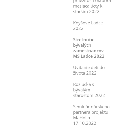
príležitosti októbra
mesiaca úcty k
starším 2022
Koyšove Ladce
2022
Stretnutie
bývalých
zamestnancov
MŠ Ladce 2022
Uvítanie detí do
života 2022
Rozlúčka s
bývalým
starostom 2022
Seminár nórskeho
partnera projektu
MaHoLa
17.10.2022