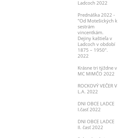
Ladcoch 2022
Prednáška 2022 -
"Od Motešických k
sestrám
vincentkám.
Dejiny kaštieľa v
Ladcoch v období
1875 – 1950".
2022
Krásne tri týždne v
MC MIMČO 2022
ROCKOVÝ VEČER V
L.A. 2022
DNI OBCE LADCE
I.časť 2022
DNI OBCE LADCE
II. časť 2022