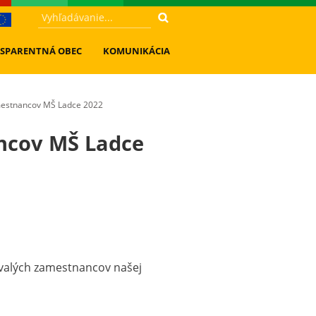
SPARENTNÁ OBEC
KOMUNIKÁCIA
amestnancov MŠ Ladce 2022
ncov MŠ Ladce
ývalých zamestnancov našej