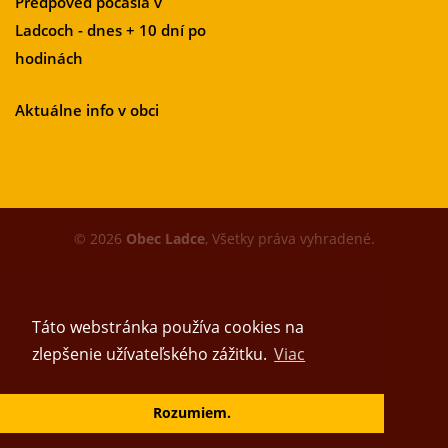
Predpoveď počasia v
Ladcoch - dnes + 10 dní po
hodinách
Aktuálne info v obci
© 2026
Obec Ladce
, Všetky práva vyhradené.
Táto webstránka používa cookies na
zlepšenie užívateľského zážitku.
Viac
Vytvoril tím
Rozumiem.