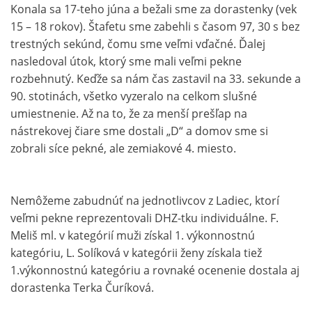
Konala sa 17-teho júna a bežali sme za dorastenky (vek
15 – 18 rokov). Štafetu sme zabehli s časom 97, 30 s bez
trestných sekúnd, čomu sme veľmi vďačné. Ďalej
nasledoval útok, ktorý sme mali veľmi pekne
rozbehnutý. Keďže sa nám čas zastavil na 33. sekunde a
90. stotinách, všetko vyzeralo na celkom slušné
umiestnenie. Až na to, že za menší prešľap na
nástrekovej čiare sme dostali „D“ a domov sme si
zobrali síce pekné, ale zemiakové 4. miesto.
Nemôžeme zabudnúť na jednotlivcov z Ladiec, ktorí
veľmi pekne reprezentovali DHZ-tku individuálne. F.
Meliš ml. v kategórií muži získal 1. výkonnostnú
kategóriu, L. Solíková v kategórii ženy získala tiež
1.výkonnostnú kategóriu a rovnaké ocenenie dostala aj
dorastenka Terka Čuríková.