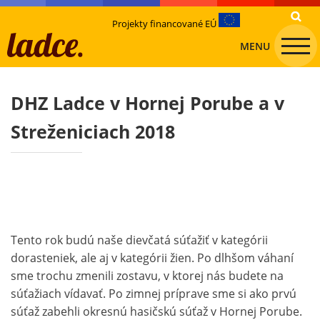
Projekty financované EÚ
MENU
DHZ Ladce v Hornej Porube a v
Streženiciach 2018
Tento rok budú naše dievčatá súťažiť v kategórii
dorasteniek, ale aj v kategórii žien. Po dlhšom váhaní
sme trochu zmenili zostavu, v ktorej nás budete na
súťažiach vídavať. Po zimnej príprave sme si ako prvú
súťaž zabehli okresnú hasičskú súťaž v Hornej Porube.