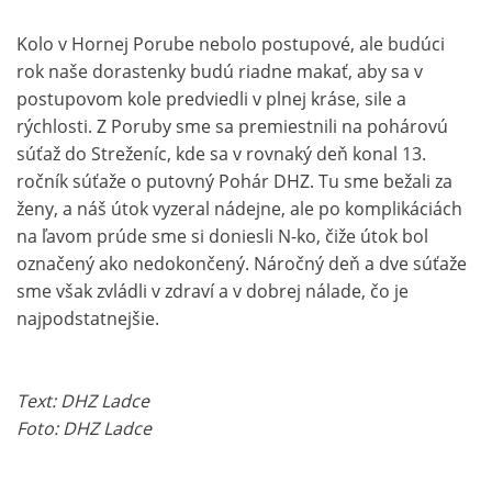
Kolo v Hornej Porube nebolo postupové, ale budúci
rok naše dorastenky budú riadne makať, aby sa v
postupovom kole predviedli v plnej kráse, sile a
rýchlosti. Z Poruby sme sa premiestnili na pohárovú
súťaž do Streženíc, kde sa v rovnaký deň konal 13.
ročník súťaže o putovný Pohár DHZ. Tu sme bežali za
ženy, a náš útok vyzeral nádejne, ale po komplikáciách
na ľavom prúde sme si doniesli N-ko, čiže útok bol
označený ako nedokončený. Náročný deň a dve súťaže
sme však zvládli v zdraví a v dobrej nálade, čo je
najpodstatnejšie.
Text: DHZ Ladce
Foto: DHZ Ladce