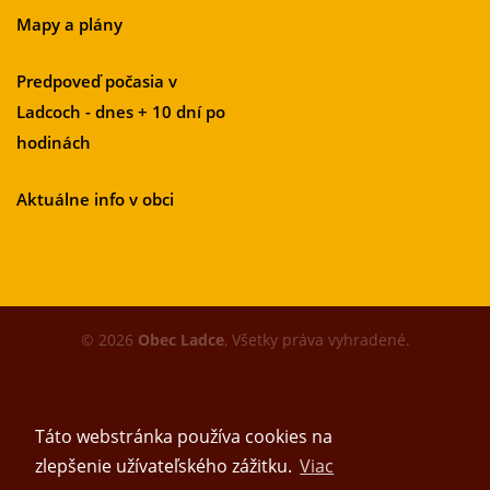
Mapy a plány
Predpoveď počasia v
Ladcoch - dnes + 10 dní po
hodinách
Aktuálne info v obci
© 2026
Obec Ladce
, Všetky práva vyhradené.
Táto webstránka používa cookies na
zlepšenie užívateľského zážitku.
Viac