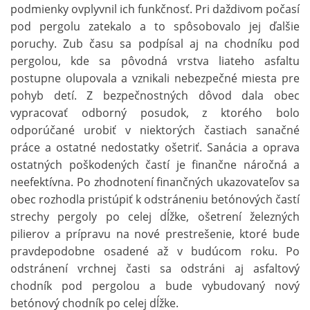
podmienky ovplyvnil ich funkčnosť. Pri daždivom počasí
pod pergolu zatekalo a to spôsobovalo jej ďalšie
poruchy. Zub času sa podpísal aj na chodníku pod
pergolou, kde sa pôvodná vrstva liateho asfaltu
postupne olupovala a vznikali nebezpečné miesta pre
pohyb detí. Z bezpečnostných dôvod dala obec
vypracovať odborný posudok, z ktorého bolo
odporúčané urobiť v niektorých častiach sanačné
práce a ostatné nedostatky ošetriť. Sanácia a oprava
ostatných poškodených častí je finančne náročná a
neefektívna. Po zhodnotení finančných ukazovateľov sa
obec rozhodla pristúpiť k odstráneniu betónových častí
strechy pergoly po celej dĺžke, ošetrení železných
pilierov a prípravu na nové prestrešenie, ktoré bude
pravdepodobne osadené až v budúcom roku. Po
odstránení vrchnej časti sa odstráni aj asfaltový
chodník pod pergolou a bude vybudovaný nový
betónový chodník po celej dĺžke.