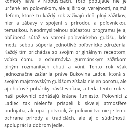
komory Ilava v Klobušiciach. Toto podujatie nie je
určené len poľovníkom, ale aj širokej verejnosti, najmä
deťom, ktoré tu každý rok zažívajú deň plný zážitkov,
hier a zábavy v spojení s prírodou a poľovníckou
tematikou. Neodmysliteľnou súčasťou programu je aj
obľúbená súťaž vo varení poľovníckeho gulášu, kde
medzi sebou súperia jednotlivé poľovnícke združenia.
Každý tím prichádza so svojím originálnym receptom,
vďaka čomu je ochutnávka gurmánskym zážitkom
plným rozmanitých chutí a vôní. Tento rok však
jednoznačne zažiarila práve Bukovina Ladce, ktorá si
svojím majstrovským gulášom získala nielen porotu, ale
aj chuťové poháriky návštevníkov, a teda tento rok si
naši poľovníci odnášajú krásne 1.miesto. Poľovníci z
Ladiec tak nielenže prispeli k skvelej atmosfére
podujatia, ale opäť potvrdili, že poľovníctvo nie je len o
ochrane prírody a tradíciách, ale aj o súdržnosti,
spolupráci a dobrom jedle.