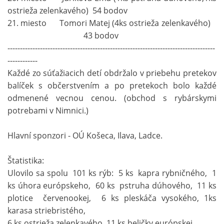
ostrieža zelenkavého) 54 bodov
21. miesto Tomori Matej (4ks ostrieža zelenkavého)
43 bodov
-----------------------------------------------------------------------------------
------------
Každé zo súťažiacich detí obdržalo v priebehu pretekov
balíček s občerstvením a po pretekoch bolo každé
odmenené vecnou cenou. (obchod s rybárskymi
potrebami v Nimnici.)
Hlavní sponzori - OÚ Košeca, Ilava, Ladce.
Štatistika:
Ulovilo sa spolu 101 ks rýb: 5 ks kapra rybničného, 1
ks úhora európskeho, 60 ks pstruha dúhového, 11 ks
plotice červenookej, 6 ks pleskáča vysokého, 1ks
karasa striebristého,
6 ks ostrieža zelenkavého, 11 ks beličky európskej.