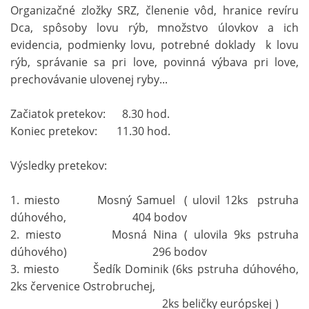
Organizačné zložky SRZ, členenie vôd, hranice revíru
Dca, spôsoby lovu rýb, množstvo úlovkov a ich
evidencia, podmienky lovu, potrebné doklady k lovu
rýb, správanie sa pri love, povinná výbava pri love,
prechovávanie ulovenej ryby...
Začiatok pretekov: 8.30 hod.
Koniec pretekov: 11.30 hod.
Výsledky pretekov:
1. miesto Mosný Samuel ( ulovil 12ks pstruha
dúhového, 404 bodov
2. miesto Mosná Nina ( ulovila 9ks pstruha
dúhového) 296 bodov
3. miesto Šedík Dominik (6ks pstruha dúhového,
2ks červenice Ostrobruchej,
2ks beličky európskej )