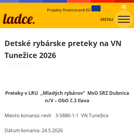
Projekty financované EÚ
MENU
Detské rybárske preteky na VN
Tunežice 2026
Preteky v LRU „Mladých rybárov“ MsO SRZ Dubnica
n/V – ObO č.3 Ilava
Miesto konania: revír 3-5880-1-1 VN Tunežice
Dátum konania: 24.5.2026