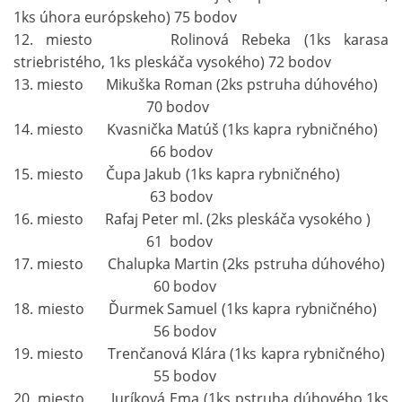
1ks úhora európskeho) 75 bodov
12. miesto Rolinová Rebeka (1ks karasa
striebristého, 1ks pleskáča vysokého) 72 bodov
13. miesto Mikuška Roman (2ks pstruha dúhového)
70 bodov
14. miesto Kvasnička Matúš (1ks kapra rybničného)
66 bodov
15. miesto Čupa Jakub (1ks kapra rybničného)
63 bodov
16. miesto Rafaj Peter ml. (2ks pleskáča vysokého )
61 bodov
17. miesto Chalupka Martin (2ks pstruha dúhového)
60 bodov
18. miesto Ďurmek Samuel (1ks kapra rybničného)
56 bodov
19. miesto Trenčanová Klára (1ks kapra rybničného)
55 bodov
20. miesto Juríková Ema (1ks pstruha dúhového,1ks