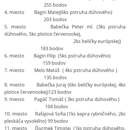
255 bodov
4. miesto Bagin Matej(6ks pstruha dúhového)
203 bodov
5. miesto Babečka Peter ml. (3ks pstruha
dúhového, 5ks plotice červenookej,
2ks beličky európskej)
183 bodov
6. miesto Bagin Filip (5ks pstruha dúhového)
159 bodov
7. miesto Melo Matúš ( 4ks pstruha dúhového )
135 bodov
8. miesto Babečka Juraj (6ks beličky európskej, 4ks
plotice červenookej)123 bodov
9. miesto Pagáč Tomáš ( 3ks pstruha dúhového )
104 bodov
10. miesto Rafajová Sofia (1ks kapra rybničného, 2ks
pleskáča vysokého) 99 bodov
11. miesto Ďurmek Timotej (1ks pstruha dúhového,