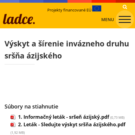
Projekty financované EÚ
MENU
Výskyt a šírenie invázneho druhu
sršňa ázijského
Súbory na stiahnutie
1. Informačný leták - sršeň ázijský.pdf
(0,73 MB)
2. Leták - Sledujte výskyt sršňa ázijského.pdf
(1,92 MB)