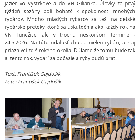
jazier vo Vystrkove a do VN Gilianka. Úlovky za prvý
týždeň sezóny boli bohaté k spokojnosti mnohých
rybárov. Mnoho mladých rybárov sa teší na detské
rybárske preteky ktoré sa uskutočnia ako každý rok na
VN Tunežice, ale v trochu neskoršom termine -
24.5.2026. Na túto udalosť chodia nielen rybári, ale aj
priaznivci zo širokého okolia. Dúfame že tomu bude tak
aj tento rok, vydarí sa počasie a ryby budú brať.
Text: František Gajdošík
Foto: František Gajdošík