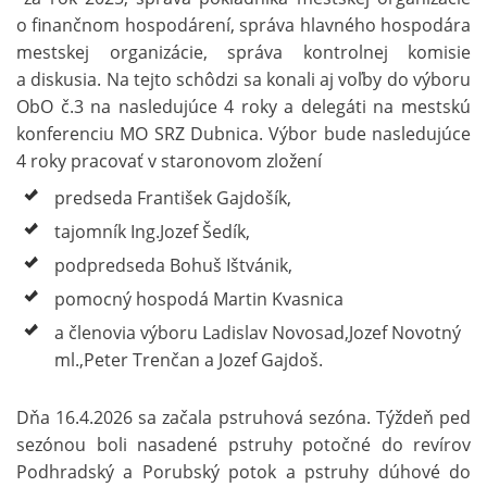
o finančnom hospodárení, správa hlavného hospodára
mestskej organizácie, správa kontrolnej komisie
a diskusia. Na tejto schôdzi sa konali aj voľby do výboru
ObO č.3 na nasledujúce 4 roky a delegáti na mestskú
konferenciu MO SRZ Dubnica. Výbor bude nasledujúce
4 roky pracovať v staronovom zložení
predseda František Gajdošík,
tajomník Ing.Jozef Šedík,
podpredseda Bohuš Ištvánik,
pomocný hospodá Martin Kvasnica
a členovia výboru Ladislav Novosad,Jozef Novotný
ml.,Peter Trenčan a Jozef Gajdoš.
Dňa 16.4.2026 sa začala pstruhová sezóna. Týždeň ped
sezónou boli nasadené pstruhy potočné do revírov
Podhradský a Porubský potok a pstruhy dúhové do