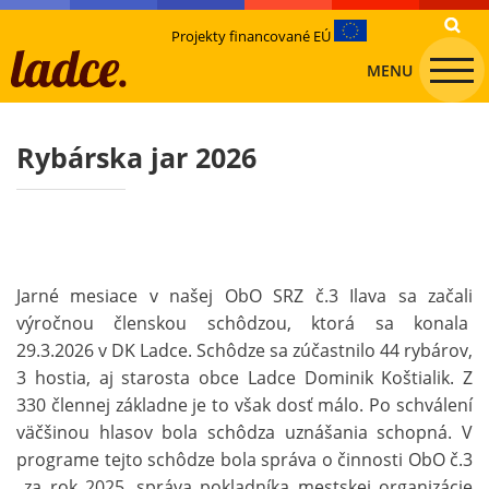
Projekty financované EÚ
MENU
Rybárska jar 2026
Jarné mesiace v našej ObO SRZ č.3 Ilava sa začali
výročnou členskou schôdzou, ktorá sa konala
29.3.2026 v DK Ladce. Schôdze sa zúčastnilo 44 rybárov,
3 hostia, aj starosta obce Ladce Dominik Koštialik. Z
330 člennej základne je to však dosť málo. Po schválení
väčšinou hlasov bola schôdza uznášania schopná. V
programe tejto schôdze bola správa o činnosti ObO č.3
za rok 2025, správa pokladníka mestskej organizácie