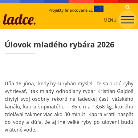
Projekty financované EÚ
MENU
Úlovok mladého rybára 2026
Dňa 16. júna, kedy by si rybári mysleli, že sa budú ryby
vyhrievať, tak mladý odhodlaný rybár Kristián Gajdoš
chytyl svoj osobný rekord na ladeckej časti vážského
kanálu, kapra šupinatého - 86 cm a 13,68 kg, ktorého
zdolával takmer viac ako 30 minút. Kapra vrátil naspät
do vody a dúfa, že aj iné veľké ryby po ulovení budú
vrátené vode.