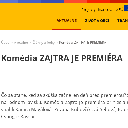
Projekty financované EÚ
AKTUÁLNE
ŽIVOT V OBCI
TRAN
Úvod
Aktuálne
Články a fotky
Komédia ZAJTRA JE PREMIÉRA
>
>
>
Komédia ZAJTRA JE PREMIÉRA
Čo sa stane, keď sa skúška začne len deň pred premiérou?
na jednom javisku. Komédia Zajtra je premiéra priniesla 
vtiahli Kamila Magálová, Zuzana Kubovčíková Šebová, Eva 
Csongor Kassai.