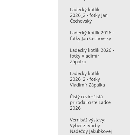
Ladecký kotlík
2026_2 - fotky Ján
Čechovský
Ladecký kotlík 2026 -
fotky Ján Čechovský
Ladecký kotlík 2026 -
fotky Vladimír
Zápalka
Ladecký kotlík
2026_2 - fotky
Vladimír Zápalka
Čistý revír=čistá
príroda=čisté Ladce
2026
Vernisáž výstavy:
Výber z tvorby
Nadeždy Jakúbkovej