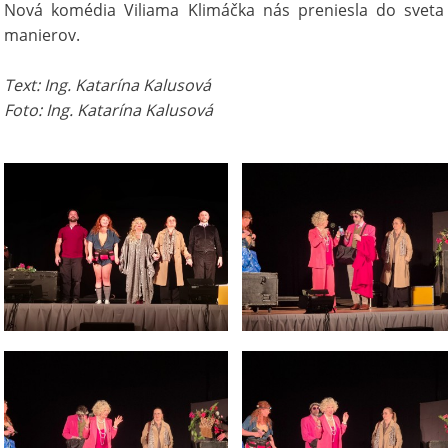
Nová komédia Viliama Klimáčka nás preniesla do sveta i
manierov.
Text: Ing. Katarína Kalusová
Foto: Ing. Katarína Kalusová