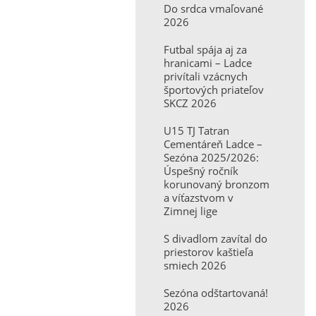
Do srdca vmaľované
2026
Futbal spája aj za
hranicami – Ladce
privítali vzácnych
športových priateľov
SKCZ 2026
U15 TJ Tatran
Cementáreň Ladce –
Sezóna 2025/2026:
Úspešný ročník
korunovaný bronzom
a víťazstvom v
Zimnej lige
S divadlom zavítal do
priestorov kaštieľa
smiech 2026
Sezóna odštartovaná!
2026