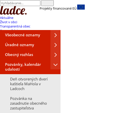
Projekty financované EÚ
Aktuálne
Život v obci
Transparentná obec
Komunikácia
Všeobecné oznamy
Úradné oznamy
Obecný rozhlas
Pozvánky, kalendár
udalostí
Deň otvorených dverí
kaštieľa MaHola v
Ladcoch
Pozvánka na
zasadnutie obecného
zastupiteľstva