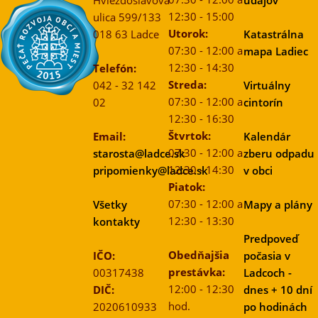
Hviezdoslavova
údajov
12:30 - 15:00
ulica 599/133
Utorok:
018 63 Ladce
Katastrálna
07:30 - 12:00 a
mapa Ladiec
12:30 - 14:30
Telefón:
Streda:
042 - 32 142
Virtuálny
07:30 - 12:00 a
02
cintorín
12:30 - 16:30
Štvrtok:
Email:
Kalendár
07:30 - 12:00 a
starosta@ladce.sk
zberu odpadu
12:30 - 14:30
pripomienky@ladce.sk
v obci
Piatok:
07:30 - 12:00 a
Všetky
Mapy a plány
12:30 - 13:30
kontakty
Predpoveď
Obedňajšia
IČO:
počasia v
prestávka:
00317438
Ladcoch -
12:00 - 12:30
DIČ:
dnes + 10 dní
hod.
2020610933
po hodinách