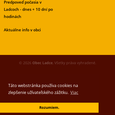
Predpoveď počasia v
Ladcoch - dnes + 10 dní po
hodinách
Aktuálne info v obci
© 2026
Obec Ladce
, Všetky práva vyhradené.
Táto webstránka používa cookies na
zlepšenie užívateľského zážitku.
Viac
Vytvoril tím
Rozumiem.