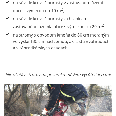
na súvislé krovité porasty v zastavanom území
2
obce s výmerou do 10 m
,
na súvislé krovité porasty za hranicami
2
zastavaného územia obce s výmerou do 20 m
,
na stromy s obvodom kmeňa do 80 cm meraným
vo výške 130 cm nad zemou, ak rastú v záhradách
a v záhradkárskych osadách.
Nie všetky stromy na pozemku môžete vyrúbať len tak