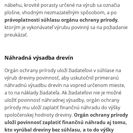
nábehu, krovité porasty určené na výrub sa označia
plošne, vhodným nezmazateľným spôsobom, a po
právoplatnosti súhlasu orgánu ochrany prírody
,
ktorým je vykonávateľ výrubu povinný sa na požiadanie
preukázať.
Náhradná výsadba drevín
Orgán ochrany prírody uloží žiadateľovi v súhlase na
výrub dreviny povinnosť, aby uskutočnil primeranú
náhradnú výsadbu drevín na vopred určenom mieste,
a to na náklady žiadateľa. Ak žiadateľovi nie je možné
uložiť povinnosť náhradnej výsadby, orgán ochrany
prírody mu uloží zaplatiť finančnú náhradu do výšky
spoločenskej hodnoty dreviny.
Orgán ochrany prírody
uloží povinnosť zaplatiť finančnú náhradu aj tomu,
kto vyrúbal dreviny bez súhlasu, a to do výšky