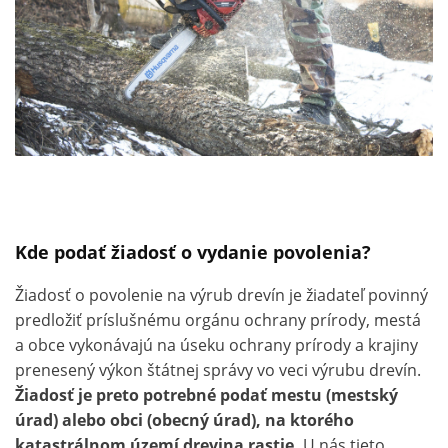
Kde podať žiadosť o vydanie povolenia?
Žiadosť o povolenie na výrub drevín je žiadateľ povinný
predložiť príslušnému orgánu ochrany prírody, mestá
a obce vykonávajú na úseku ochrany prírody a krajiny
prenesený výkon štátnej správy vo veci výrubu drevín.
Žiadosť je preto potrebné podať mestu (mestský
úrad) alebo obci (obecný úrad), na ktorého
katastrálnom území drevina rastie.
U nás tieto