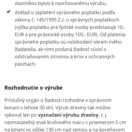
vlastníkov bytov k navrhovanému výrubu,
doklad o zaplatení správneho poplatku podľa
zákona č. 145/1995 Z.z. o správnych poplatkoch
(výška poplatku pre fyzické osoby predstavuje 10,-
EUR a pre právnické osoby 100,- EUR). Od platenia
správneho poplatku sú oslobodení okrem iného
žiadatelia, ak nimi podaná žiadosť súvisí s
odstraňovaním stromov a krov v ochranných
pásmach.
Rozhodnutie o výrube
Príslušný orgán o žiadosti rozhodne v správnom
konaní v lehote 30 dní. Výrub dreviny tak možno
vykonať len po
vyznačení výrubu dreviny
, t. j.
nezmazateľný znak kruhového tvaru s priemerom 5 cm
na kmeni vo výške 130 cm nad zemou a na koreňovom