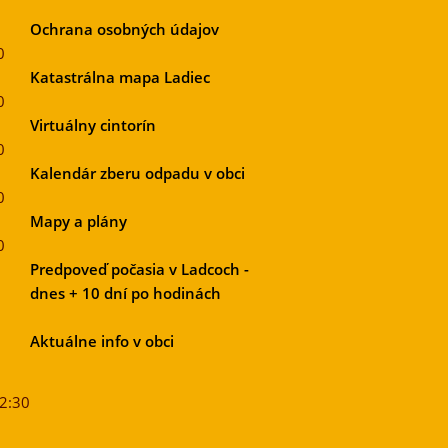
Ochrana osobných údajov
0
Katastrálna mapa Ladiec
0
Virtuálny cintorín
0
Kalendár zberu odpadu v obci
0
Mapy a plány
0
Predpoveď počasia v Ladcoch -
dnes + 10 dní po hodinách
Aktuálne info v obci
12:30