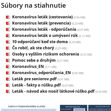
Súbory na stiahnutie
Koronavírus leták (cestovanie)
(0,04 MB)
Koronavírus leták (prevencia)
(0,23 MB)
Koronavírus leták - odporúčania
(0,07 MB)
Koronavírus leták o umývaní rúk
(2,12 MB)
10 odporúčaní keď ste doma
(0,29 MB)
Čo robiť, ak ste chorý
(0,33 MB)
Osoby s vyšším rizikom ochorenia
(0,32 MB)
Pomoc sebe a druhým
(0,27 MB)
Koronavírus_EN
(0,11 MB)
Koronavírus_odporúčania_EN
(0,05 MB)
Leták pre seniorov.pdf
(0,91 MB)
Leták - fakty o rúšku.pdf
(0,63 MB)
Leták - návod ako nosiť látkové rúško.pdf
(0,93 MB)