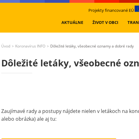
Projekty financované EÚ
AKTUÁLNE
ŽIVOT V OBCI
TRAN
Úvod
Koronavírus INFO
Dôležité letáky, všeobecné oznamy a dobré rady
>
>
Dôležité letáky, všeobecné oz
Zaujímavé rady a postupy nájdete nielen v letákoch na kon
alebo obrázka) ale aj tu: