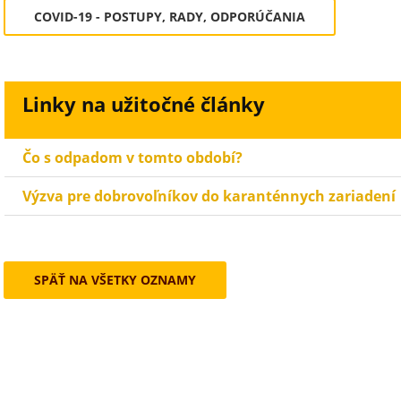
COVID-19 - POSTUPY, RADY, ODPORÚČANIA
Linky na užitočné články
Čo s odpadom v tomto období?
Výzva pre dobrovoľníkov do karanténnych zariadení
SPÄŤ NA VŠETKY OZNAMY