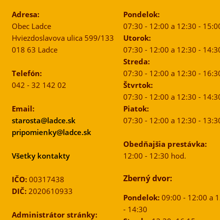
Adresa:
Pondelok:
Obec Ladce
07:30 - 12:00 a 12:30 - 15:0
Hviezdoslavova ulica 599/133
Utorok:
018 63 Ladce
07:30 - 12:00 a 12:30 - 14:3
Streda:
Telefón:
07:30 - 12:00 a 12:30 - 16:3
042 - 32 142 02
Štvrtok:
07:30 - 12:00 a 12:30 - 14:3
Email:
Piatok:
starosta@ladce.sk
07:30 - 12:00 a 12:30 - 13:3
pripomienky@ladce.sk
Obedňajšia prestávka:
Všetky kontakty
12:00 - 12:30 hod.
Zberný dvor:
IČO:
00317438
DIČ:
2020610933
Pondelok:
09:00 - 12:00 a 
- 14:30
Administrátor stránky: