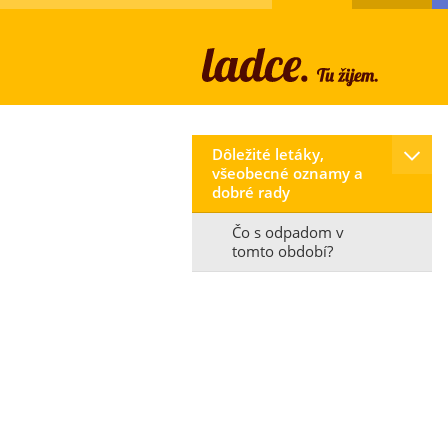
Dôležité letáky,
všeobecné oznamy a
dobré rady
Čo s odpadom v
tomto období?