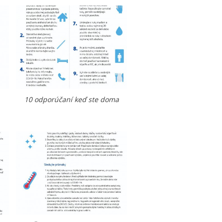
10 odporúčaní keď ste doma